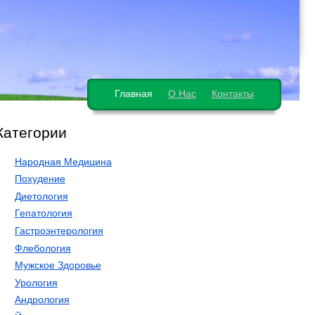
Главная
О Нас
Контакты
Категории
Народная Медицина
Похудение
Диетология
Гепатология
Гастроэнтерология
Флебология
Мужское Здоровье
Урология
Андрология