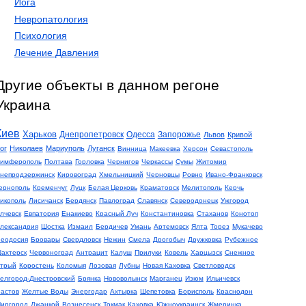
Йога
Невропатология
Психология
Лечение Давления
Другие объекты в данном регоне
Украина
Киев
Харьков
Днепропетровск
Одесса
Запорожье
Львов
Кривой
ог
Николаев
Мариуполь
Луганск
Винница
Макеевка
Херсон
Севастополь
имферополь
Полтава
Горловка
Чернигов
Черкассы
Сумы
Житомир
непродзержинск
Кировоград
Хмельницкий
Черновцы
Ровно
Ивано-Франковск
ернополь
Кременчуг
Луцк
Белая Церковь
Краматорск
Мелитополь
Керчь
икополь
Лисичанск
Бердянск
Павлоград
Славянск
Северодонецк
Ужгород
лчевск
Евпатория
Енакиево
Красный Луч
Константиновка
Стаханов
Конотоп
лександрия
Шостка
Измаил
Бердичев
Умань
Артемовск
Ялта
Торез
Мукачево
еодосия
Бровары
Свердловск
Нежин
Смела
Дрогобыч
Дружковка
Рубежное
ахтерск
Червоноград
Антрацит
Калуш
Прилуки
Ковель
Харцызск
Снежное
трый
Коростень
Коломыя
Лозовая
Лубны
Новая Каховка
Светловодск
елгород-Днестровский
Брянка
Нововолынск
Марганец
Изюм
Ильичевск
астов
Желтые Воды
Энергодар
Ахтырка
Шепетовка
Борисполь
Краснодон
иргород
Джанкой
Вознесенск
Токмак
Каховка
Южноукраинск
Жмеринка