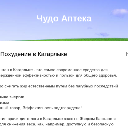
Чудо Аптека
 Похудение в Кагарлыке
тан в Кагарлыке - это самое современное средство для
верждённой эффективностью и пользой для общего здоровья.
ро сжигать жир естественным путем без пагубных последствий
ольше энергии
низма
нный товар, Эффективность подтверждена!
гие врачи диетологи в Кагарлыке знают о Жидком Каштане и
для снижения веса, как, например, доступную и безопасную