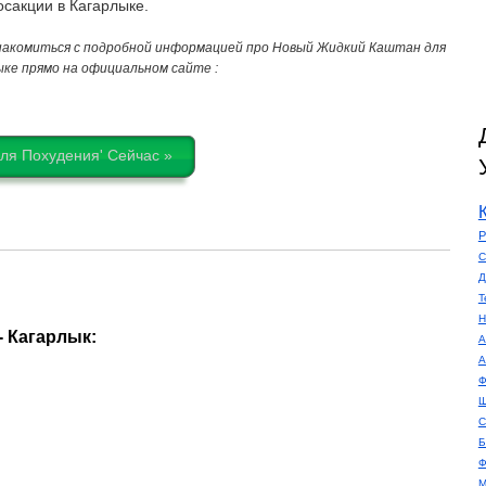
осакции в Кагарлыке.
накомиться с подробной информацией про Новый Жидкий Каштан для
ыке прямо на официальном сайте :
ля Похудения' Сейчас »
Р
С
Д
Т
Н
 Кагарлык:
А
А
Ф
Ш
С
Б
Ф
М