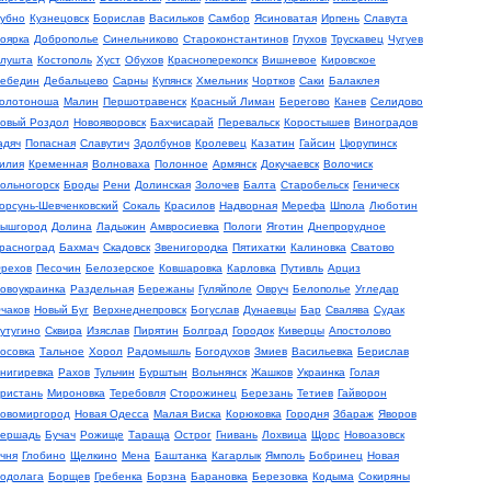
убно
Кузнецовск
Борислав
Васильков
Самбор
Ясиноватая
Ирпень
Славута
оярка
Доброполье
Синельниково
Староконстантинов
Глухов
Трускавец
Чугуев
лушта
Костополь
Хуст
Обухов
Красноперекопск
Вишневое
Кировское
ебедин
Дебальцево
Сарны
Купянск
Хмельник
Чортков
Саки
Балаклея
олотоноша
Малин
Першотравенск
Красный Лиман
Берегово
Канев
Селидово
овый Роздол
Новояворовск
Бахчисарай
Перевальск
Коростышев
Виноградов
адяч
Попасная
Славутич
Здолбунов
Кролевец
Казатин
Гайсин
Цюрупинск
илия
Кременная
Волноваха
Полонное
Армянск
Докучаевск
Волочиск
ольногорск
Броды
Рени
Долинская
Золочев
Балта
Старобельск
Геническ
орсунь-Шевченковский
Сокаль
Красилов
Надворная
Мерефа
Шпола
Люботин
ышгород
Долина
Ладыжин
Амвросиевка
Пологи
Яготин
Днепрорудное
расноград
Бахмач
Скадовск
Звенигородка
Пятихатки
Калиновка
Сватово
рехов
Песочин
Белозерское
Ковшаровка
Карловка
Путивль
Арциз
овоукраинка
Раздельная
Бережаны
Гуляйполе
Овруч
Белополье
Угледар
чаков
Новый Буг
Верхнеднепровск
Богуслав
Дунаевцы
Бар
Свалява
Судак
утугино
Сквира
Изяслав
Пирятин
Болград
Городок
Киверцы
Апостолово
осовка
Тальное
Хорол
Радомышль
Богодухов
Змиев
Васильевка
Берислав
нигиревка
Рахов
Тульчин
Бурштын
Вольнянск
Жашков
Украинка
Голая
ристань
Мироновка
Теребовля
Сторожинец
Березань
Тетиев
Гайворон
овомиргород
Новая Одесса
Малая Виска
Корюковка
Городня
Збараж
Яворов
ершадь
Бучач
Рожище
Тараща
Острог
Гнивань
Лохвица
Щорс
Новоазовск
чня
Глобино
Щелкино
Мена
Баштанка
Кагарлык
Ямполь
Бобринец
Новая
одолага
Борщев
Гребенка
Борзна
Барановка
Березовка
Кодыма
Сокиряны